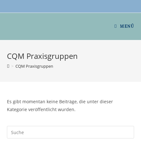
Zum
Inhalt
springen
MENÜ
CQM Praxisgruppen
>
CQM Praxisgruppen
Es gibt momentan keine Beiträge, die unter dieser
Kategorie veröffentlicht wurden.
Search
this